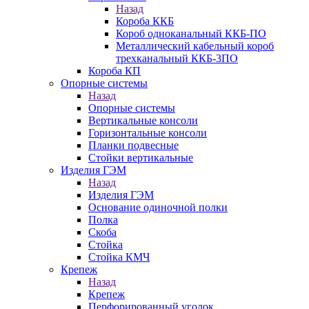
Назад
Короба ККБ
Короб одноканальный ККБ-ПО
Металлический кабельный короб
трехканальный ККБ-3ПО
Короба КП
Опорные системы
Назад
Опорные системы
Вертикальные консоли
Горизонтальные консоли
Планки подвесные
Стойки вертикальные
Изделия ГЭМ
Назад
Изделия ГЭМ
Основание одиночной полки
Полка
Скоба
Стойка
Стойка КМЧ
Крепеж
Назад
Крепеж
Перфорированный уголок