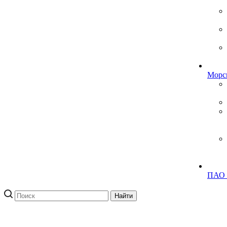
Морск
ПАО