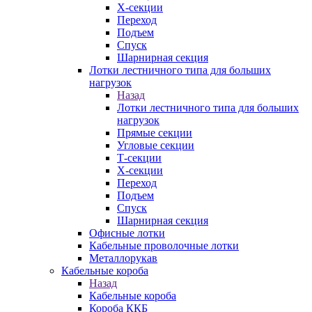
Х-секции
Переход
Подъем
Спуск
Шарнирная секция
Лотки лестничного типа для больших
нагрузок
Назад
Лотки лестничного типа для больших
нагрузок
Прямые секции
Угловые секции
Т-секции
Х-секции
Переход
Подъем
Спуск
Шарнирная секция
Офисные лотки
Кабельные проволочные лотки
Металлорукав
Кабельные короба
Назад
Кабельные короба
Короба ККБ