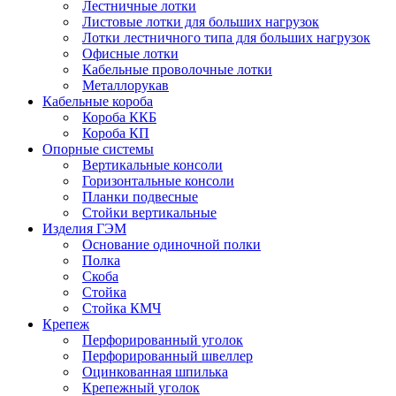
Лестничные лотки
Листовые лотки для больших нагрузок
Лотки лестничного типа для больших нагрузок
Офисные лотки
Кабельные проволочные лотки
Металлорукав
Кабельные короба
Короба ККБ
Короба КП
Опорные системы
Вертикальные консоли
Горизонтальные консоли
Планки подвесные
Стойки вертикальные
Изделия ГЭМ
Основание одиночной полки
Полка
Скоба
Стойка
Стойка КМЧ
Крепеж
Перфорированный уголок
Перфорированный швеллер
Оцинкованная шпилька
Крепежный уголок