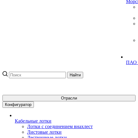
Морск
ПАО
Отрасли
Конфигуратор
Кабельные лотки
Лотки с соединением внахлест
Листовые лотки
Лестничные лотки