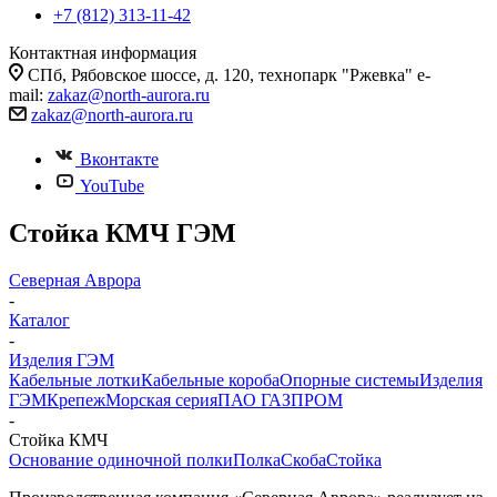
+7 (812) 313-11-42
Контактная информация
СПб, Рябовское шоссе, д. 120, технопарк "Ржевка" e-
mail:
zakaz@north-aurora.ru
zakaz@north-aurora.ru
Вконтакте
YouTube
Стойка КМЧ ГЭМ
Северная Аврора
-
Каталог
-
Изделия ГЭМ
Кабельные лотки
Кабельные короба
Опорные системы
Изделия
ГЭМ
Крепеж
Морская серия
ПАО ГАЗПРОМ
-
Стойка КМЧ
Основание одиночной полки
Полка
Скоба
Стойка