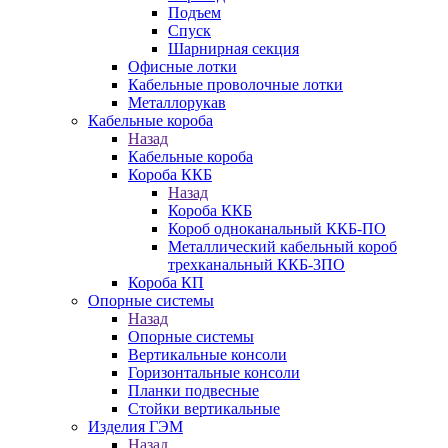
Подъем
Спуск
Шарнирная секция
Офисные лотки
Кабельные проволочные лотки
Металлорукав
Кабельные короба
Назад
Кабельные короба
Короба ККБ
Назад
Короба ККБ
Короб одноканальный ККБ-ПО
Металлический кабельный короб
трехканальный ККБ-3ПО
Короба КП
Опорные системы
Назад
Опорные системы
Вертикальные консоли
Горизонтальные консоли
Планки подвесные
Стойки вертикальные
Изделия ГЭМ
Назад