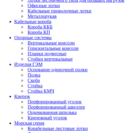
Лотки лестничного типа для больших нагрузок
Офисные лотки
Кабельные проволочные лотки
Металлорукав
Кабельные короба
Короба ККБ
Короба КП
Опорные системы
Вертикальные консоли
Горизонтальные консоли
Планки подвесные
Стойки вертикальные
Изделия ГЭМ
Основание одиночной полки
Полка
Скоба
Стойка
Стойка КМЧ
Крепеж
Перфорированный уголок
Перфорированный швеллер
Оцинкованная шпилька
Крепежный уголок
Морская серия
Корабельные листовые лотки