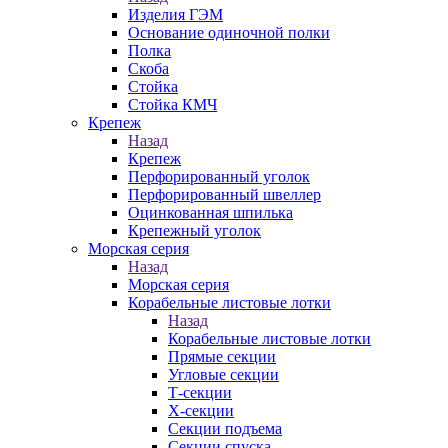
Изделия ГЭМ
Основание одиночной полки
Полка
Скоба
Стойка
Стойка КМЧ
Крепеж
Назад
Крепеж
Перфорированный уголок
Перфорированный швеллер
Оцинкованная шпилька
Крепежный уголок
Морская серия
Назад
Морская серия
Корабельные листовые лотки
Назад
Корабельные листовые лотки
Прямые секции
Угловые секции
Т-секции
Х-секции
Секции подъема
Секции спуска