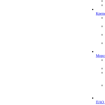
Креп
Морск
ПАО