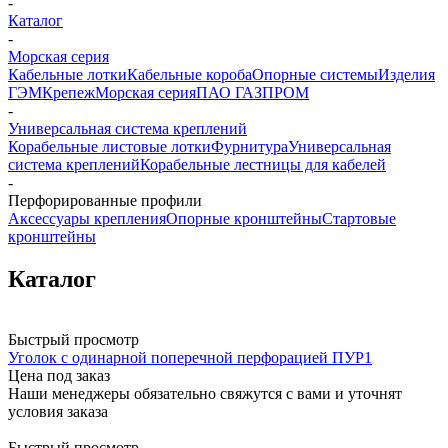
-
Каталог
-
Морская серия
Кабельные лотки
Кабельные короба
Опорные системы
Изделия
ГЭМ
Крепеж
Морская серия
ПАО ГАЗПРОМ
-
Универсальная система креплений
Корабельные листовые лотки
Фурнитура
Универсальная
система креплений
Корабельные лестницы для кабелей
-
Перфорированные профили
Аксессуары крепления
Опорные кронштейны
Стартовые
кронштейны
Каталог
Быстрый просмотр
Уголок с одинарной поперечной перфорацией ПУР1
Цена под заказ
Наши менеджеры обязательно свяжутся с вами и уточнят
условия заказа
Быстрый просмотр