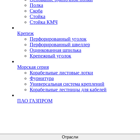
Полка
Скоба
Стойка
Стойка КМЧ
Крепеж
Перфорированный уголок
Перфорированный швеллер
Оцинкованная шпилька
Крепежный уголок
Морская серия
Корабельные листовые лотки
Фурнитура
Универсальная система креплений
Корабельные лестницы для кабелей
ПАО ГАЗПРОМ
Отрасли