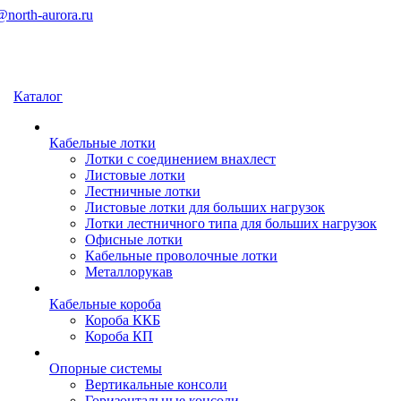
north-aurora.ru
Каталог
Кабельные лотки
Лотки с соединением внахлест
Листовые лотки
Лестничные лотки
Листовые лотки для больших нагрузок
Лотки лестничного типа для больших нагрузок
Офисные лотки
Кабельные проволочные лотки
Металлорукав
Кабельные короба
Короба ККБ
Короба КП
Опорные системы
Вертикальные консоли
Горизонтальные консоли